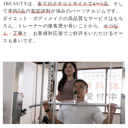
3BEAUTYは、
全てのクチコミサイトで4〜5点
、そし
て
平均5点
の
安定評判
が強みのパーソナルジムです
。
ダイエット・ボディメイクの高品質なサービスはもち
ろん、トレーナーの接客歴が長いことから、
そつな
く
・
丁寧
と、お客様対応面でご好評をいただけるケー
スも多いです。