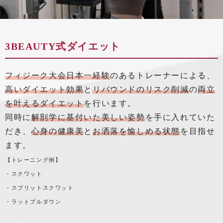
3BEAUTY式ダイエット
フィジーク大会日本一経験
のあるトレーナーによる、
高いダイエット効果
と
リバウンドのリスク削減
の
両立
を叶えるダイエット
を行います。
同時に
解剖学に基付いた美しい姿勢
を手に入れていた
だき、
心身の健康美
と
お洒落を愉しめる状態
を目指せ
ます。
【トレーニング例】
・スクワット
・スプリットスクワット
・ラットプルダウン