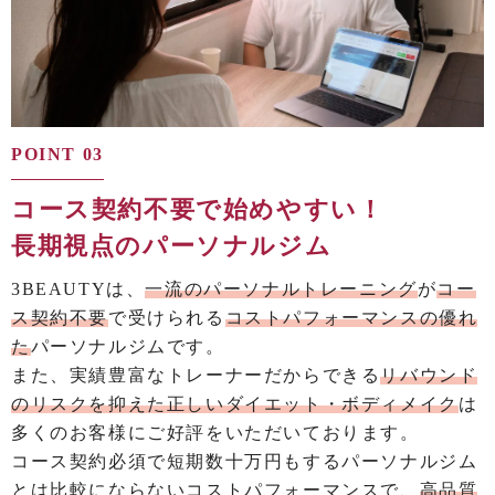
POINT 03
コース契約不要で始めやすい！
長期視点のパーソナルジム
3BEAUTYは、
一流のパーソナルトレーニング
が
コー
ス契約不要
で受けられる
コストパフォーマンスの優れ
た
パーソナルジムです。
また、実績豊富なトレーナーだからできる
リバウンド
のリスクを抑えた正しいダイエット・ボディメイク
は
多くのお客様にご好評をいただいております。
コース契約必須で短期数十万円もするパーソナルジム
とは比較にならないコストパフォーマンスで、
高品質