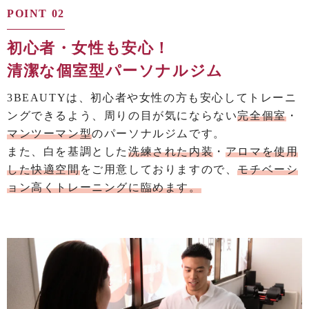
POINT 02
初心者・女性も安心！
清潔な個室型パーソナルジム
3BEAUTYは、初心者や女性の方も安心してトレーニ
ングできるよう、周りの目が気にならない
完全個室
・
マンツーマン型
の
パーソナルジムです。
また、白を基調とした
洗練された内装
・
アロマを使用
した快適空間
をご用意しておりますので、
モチベーシ
ョン高くトレーニングに臨めます。