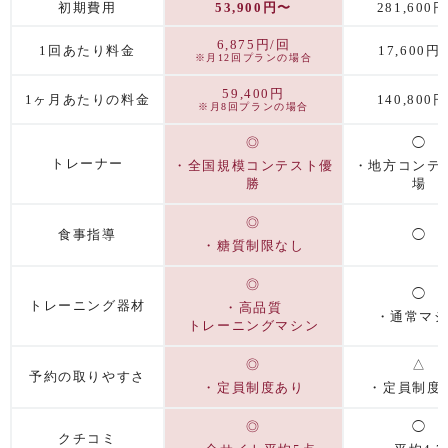
初期費用
53,900
円〜
281,600
6,875円/回
1回あたり料金
17,600円
※月12回プランの場合
59,400円
1ヶ月あたりの料金
140,800
※月8回プランの場合
◎
◯
トレーナー
・全国規模コンテスト優
・地方コンテ
勝
場
◎
食事指導
◯
・糖質制限なし
◎
◯
トレーニング器材
・高品質
・通常マ
トレーニングマシン
◎
△
予約の取りやすさ
・定員制度あり
・定員制度
◎
◯
クチコミ