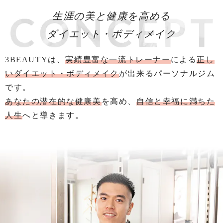
生涯の美と健康を高める
ダイエット・ボディメイク
3BEAUTYは、
実績豊富な一流トレーナー
による
正し
いダイエット・ボディメイク
が出来る
パーソナルジム
です。
あなたの潜在的な健康美
を高め、
自信と幸福に満ちた
人生
へと導きます。