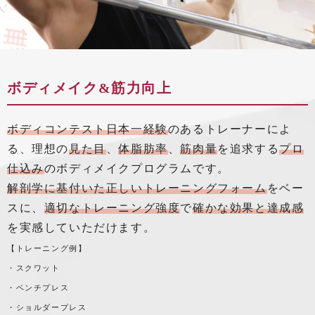
ボディメイク&筋力向上
ボディコンテスト日本一経験
のあるトレーナーによ
る、理想の
見た目
、
体脂肪率
、
筋肉量
を追求する
プロ
仕込み
のボディメイクプログラムです。
解剖学に基付いた正しいトレーニングフォーム
をベー
スに、
適切なトレーニング強度
で
確かな効果と達成感
を実感していただけます。
【トレーニング例】
・スクワット
・ベンチプレス
・ショルダープレス