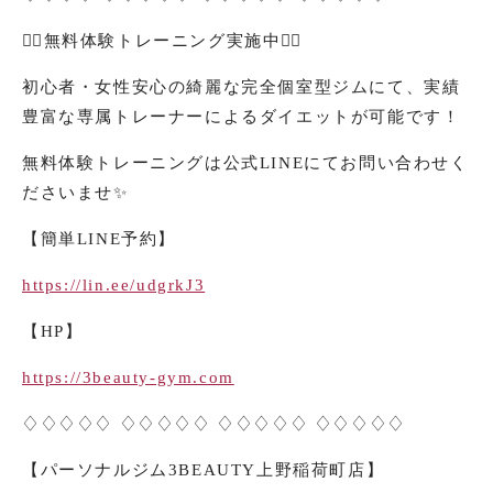
🏋️‍♀️
無料体験トレーニング実施中
🏋️‍♀️
初心者・女性安心の綺麗な完全個室型ジムにて、実績
豊富な専属トレーナーによるダイエットが可能です！
無料体験トレーニングは公式
LINE
にてお問い合わせく
ださいませ
✨
【簡単
LINE
予約】
https://lin.ee/udgrkJ3
【
HP
】
https://3beauty-gym.com
♢♢♢♢♢ ♢♢♢♢♢ ♢♢♢♢♢ ♢♢♢♢♢
【パーソナルジム
3BEAUTY
上野稲荷町店】