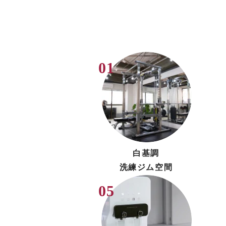
白基調
洗練ジム空間