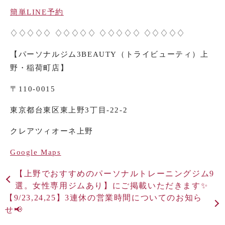
簡単
LINE
予約
♢♢♢♢♢ ♢♢♢♢♢ ♢♢♢♢♢ ♢♢♢♢♢
【パーソナルジム
3BEAUTY
（トライビューティ）上
野・稲荷町店】
〒
110-0015
東京都台東区東上野
3
丁目
-22-2
クレアツィオーネ上野
Google Maps
【上野でおすすめのパーソナルトレーニングジム9
選。女性専用ジムあり】にご掲載いただきます✨
【9/23,24,25】3連休の営業時間についてのお知ら
せ📢