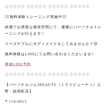
♢♢♢♢♢ ♢♢♢♢♢ ♢♢♢♢♢ ♢♢♢♢♢
🏋️‍♀️
無料体験トレーニング実施中
🏋️‍♂️
綺麗でお洒落な個室空間にて、優雅にパーソナルトレ
ーニングが行えます！
リーズナブルにボディメイクをしてみませんか？
😊
無料体験は
LINE
にてお問い合わせくださいませ
✨
簡単
LINE
予約
♢♢♢♢♢ ♢♢♢♢♢ ♢♢♢♢♢ ♢♢♢♢♢
【パーソナルジム
3BEAUTY
（トライビューティ）上
野・稲荷町店】
〒
110-0015