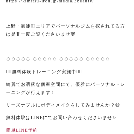
https://kimitsu-iron.jp/media/3beauty/
上野・御徒町エリアでパーソナルジムを探されてる方
は是非一度ご覧くださいませ🐼
♢♢♢♢♢ ♢♢♢♢♢ ♢♢♢♢♢ ♢♢♢♢♢
🏋️‍♀️
無料体験トレーニング実施中
🏋️‍♂️
綺麗でお洒落な個室空間にて、優雅にパーソナルトレ
ーニングが行えます！
リーズナブルにボディメイクをしてみませんか？
😊
無料体験は
LINE
にてお問い合わせくださいませ
✨
簡単
LINE
予約