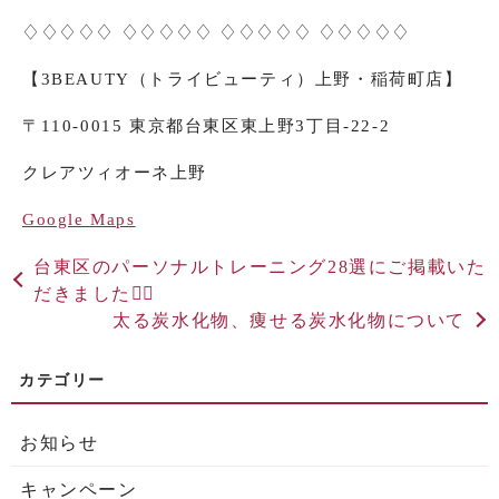
♢♢♢♢♢ ♢♢♢♢♢ ♢♢♢♢♢ ♢♢♢♢♢
【
3BEAUTY
（トライビューティ）上野・稲荷町店】
〒
110-0015
東京都台東区東上野
3
丁目
-22-2
クレアツィオーネ上野
Google Maps
台東区のパーソナルトレーニング28選にご掲載いた
だきました🏋️‍♂️
太る炭水化物、痩せる炭水化物について
お知らせ
キャンペーン