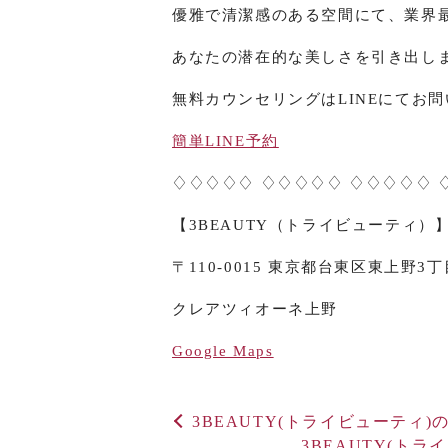
優雅で清潔感のある空間にて、業界
あなたの潜在的な美しさを引き出しま
無料カウンセリングはLINEにてお
簡単LINE予約
♢♢♢♢♢ ♢♢♢♢♢ ♢♢♢♢♢ 
【3BEAUTY（トライビューティ）
〒110-0015 東京都台東区東上野3丁目
クレアツィオーネ上野
Google Maps
3BEAUTY(トライビューティ)の
3BEAUTY(トラ