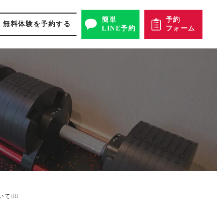
簡単
予約
無料体験を予約する
LINE予約
フォーム
️‍♂️