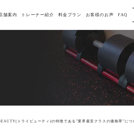
店舗案内
トレーナー紹介
料金プラン
お客様のお声
FAQ
BEAUTY(トライビューティ)の特徴である”業界最安クラスの価格帯”について🏋