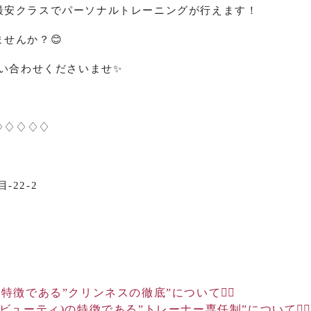
最安クラスでパーソナルトレーニングが行えます！
せんか？😊
問い合わせくださいませ✨
♢♢♢♢♢
】
-22-2
特徴である”クリンネスの徹底”について🏋️‍♂️
イビューティ)の特徴である”トレーナー専任制”について🏋️‍♂