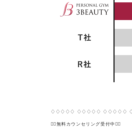
♢♢♢♢♢ ♢♢♢♢♢ ♢♢♢♢♢ 
🏋️‍♀️
無料カウンセリング受付中
🏋️‍♂️