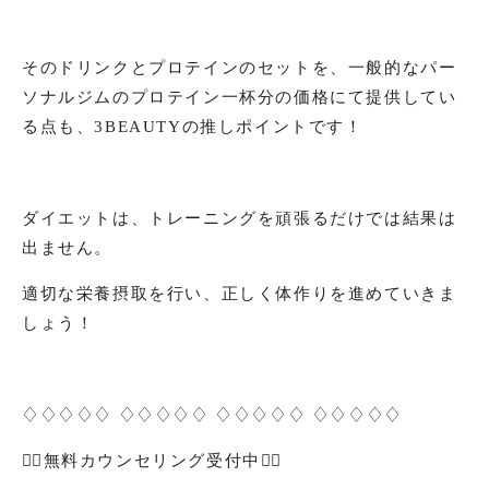
そのドリンクとプロテインのセットを、一般的なパー
ソナルジムのプロテイン一杯分の価格にて提供してい
る点も、3BEAUTYの推しポイントです！
ダイエットは、トレーニングを頑張るだけでは結果は
出ません。
適切な栄養摂取を行い、正しく体作りを進めていきま
しょう！
♢♢♢♢♢ ♢♢♢♢♢ ♢♢♢♢♢ ♢♢♢♢♢
🏋️‍♀️
無料カウンセリング受付中
🏋️‍♂️