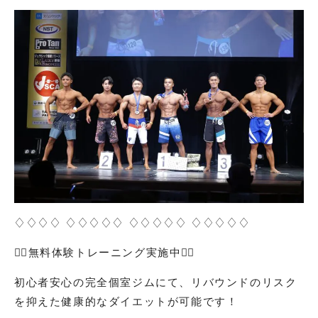
♢♢♢♢ ♢♢♢♢♢ ♢♢♢♢♢ ♢♢♢♢♢
🏋️‍♀️
無料体験トレーニング実施中
🏋️‍♀️
初心者安心の完全個室ジムにて、リバウンドのリスク
を抑えた健康的なダイエットが可能です！