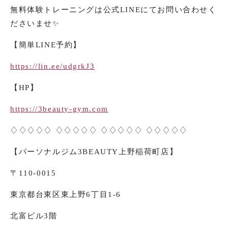
無料体験トレーニングは公式
LINE
にてお問い合わせく
ださいませ
✨
【簡単
LINE
予約】
https://lin.ee/udgrkJ3
【
HP
】
https://3beauty-gym.com
♢♢♢♢♢ ♢♢♢♢♢ ♢♢♢♢♢ ♢♢♢♢♢
【パーソナルジム
3BEAUTY
上野稲荷町店】
〒
110-0015
東京都台東区東上野6
丁目1-6
北富ビル3階