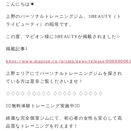
こんにちは☀︎
上野のパーソナルトレーニングジム、3BEAUTY（ト
ライビューティ）の稲垣です。
この度、マピオン様に3BEAUTYが掲載されました✨
掲載記事⇩
https://www.mapion.co.jp/smp/news/release/0000000
上野エリアにてパーソナルトレーニングジムを探され
ている方は是非ご覧くださいませ！
♢♢♢♢ ♢♢♢♢♢ ♢♢♢♢♢ ♢♢♢♢♢
🏋️‍♀️
無料体験トレーニング実施中
🏋️‍♀️
綺麗な完全個室ジムにて、初心者の女性も安心して高
品質なトレーニングを行えます！