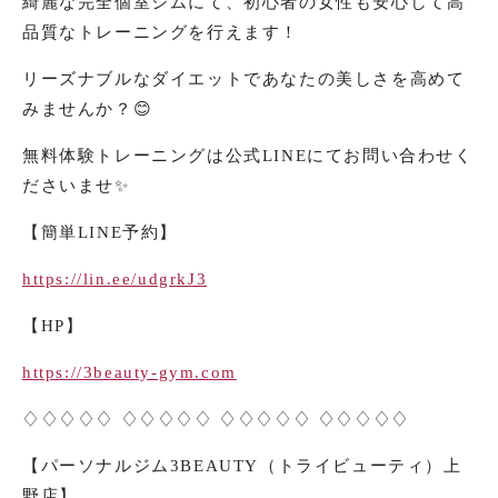
綺麗な完全個室ジムにて、初心者の女性も安心して高
品質なトレーニングを行えます！
リーズナブルなダイエットであなたの美しさを高めて
みませんか？
😊
無料体験トレーニングは公式
LINE
にてお問い合わせく
ださいませ
✨
【簡単
LINE
予約】
https://lin.ee/udgrkJ3
【
HP
】
https://3beauty-gym.com
♢♢♢♢♢ ♢♢♢♢♢ ♢♢♢♢♢ ♢♢♢♢♢
【パーソナルジム
3BEAUTY（トライビューティ）
上
野店】