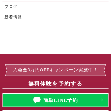
ブログ
新着情報
入会金3万円OFFキャンペーン実施中！
無料体験を予約する
簡単LINE予約