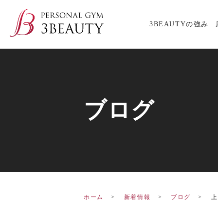
3BEAUTYの強み
ブログ
ホーム
新着情報
ブログ
上