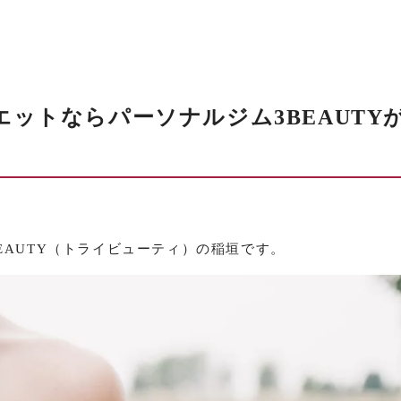
ットならパーソナルジム3BEAUTY
EAUTY（トライビューティ）の稲垣です。