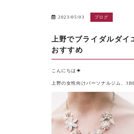
2023/05/03
ブログ
上野でブライダルダイエ
おすすめ
こんにちは☀︎
上野の女性向けパーソナルジム、3B