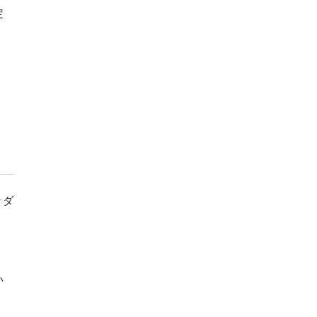
定
なダ
い