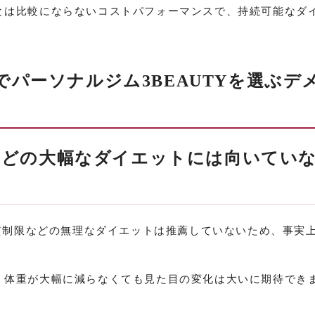
とは比較にならないコストパフォーマンスで、持続可能なダ
パーソナルジム3BEAUTYを選ぶデ
上などの大幅なダイエットには向いてい
糖質制限などの無理なダイエットは推薦していないため、事実
。
、体重が大幅に減らなくても見た目の変化は大いに期待でき