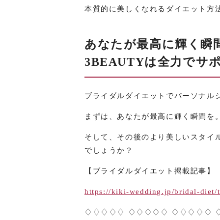
本質的に美しくなれるダイエット方法
あなたが最高に輝く瞬
3BEAUTYは全力で
ブライダルダイエットでパーソナルジ
まずは、あなたが最高に輝く瞬間を
そして、その後のより美しいスタイル
でしょうか？
【ブライダルダイエット掲載記事】
https://kiki-wedding.jp/bridal-di
♢♢♢♢♢ ♢♢♢♢♢ ♢♢♢♢♢ 