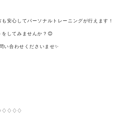
方も安心してパーソナルトレーニングが行えます！
トをしてみませんか？
😊
問い合わせくださいませ
✨
♢♢♢♢♢
】