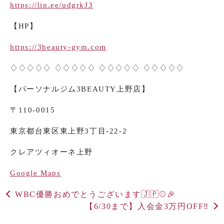
https://lin.ee/udgrkJ3
【
HP
】
https://3beauty-gym.com
♢♢♢♢♢ ♢♢♢♢♢ ♢♢♢♢♢ ♢♢♢♢♢
【パーソナルジム
3BEAUTY
上野店】
〒
110-0015
東京都台東区東上野
3
丁目
-22-2
クレアツィオーネ上野
Google Maps
WBC優勝おめでとうございます🇯🇵⚾️🎉
【6/30まで】入会金3万円OFF‼️