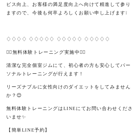
ビス向上、お客様の満足度向上へ向けて精進して参り
ますので、今後も何卒よろしくお願い申し上げます❕
♢♢♢♢ ♢♢♢♢♢ ♢♢♢♢♢ ♢♢♢♢♢
🏋️‍♀️
無料体験トレーニング実施中
🏋️‍♀️
清潔な完全個室ジムにて、初心者の方も安心してパー
ソナルトレーニングが行えます！
リーズナブルに女性向けのダイエットをしてみません
か？
😊
無料体験トレーニングは
LINE
にてお問い合わせくださ
いませ
✨
【簡単
LINE
予約】