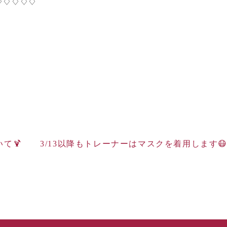
♢♢♢♢♢
】
て🍹
3/13以降もトレーナーはマスクを着用します