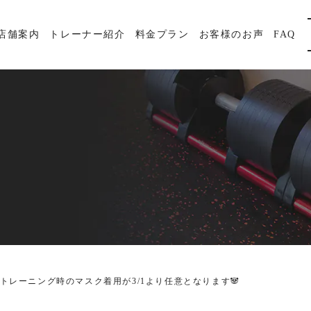
店舗案内
トレーナー紹介
料金プラン
お客様のお声
FAQ
トレーニング時のマスク着用が3/1より任意となります🐼