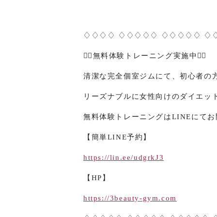
♢♢♢♢ ♢♢♢♢♢ ♢♢♢♢♢ ♢
🏋️‍♀️
無料体験トレーニング実施中
🏋️‍♀️
清潔な完全個室ジムにて、初心者の
リーズナブルに女性向けのダイエッ
無料体験トレーニングは
LINE
にてお
【簡単
LINE
予約】
https://lin.ee/udgrkJ3
【
HP
】
https://3beauty-gym.com