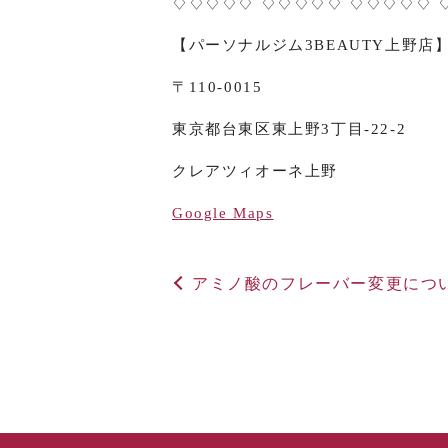
♢♢♢♢♢ ♢♢♢♢♢ ♢♢♢♢♢ 
【パーソナルジム
3BEAUTY
上野店
〒
110-0015
東京都台東区東上野
3
丁目
-22-2
クレアツィオーネ上野
Google Maps
アミノ酸のフレーバー変更につい