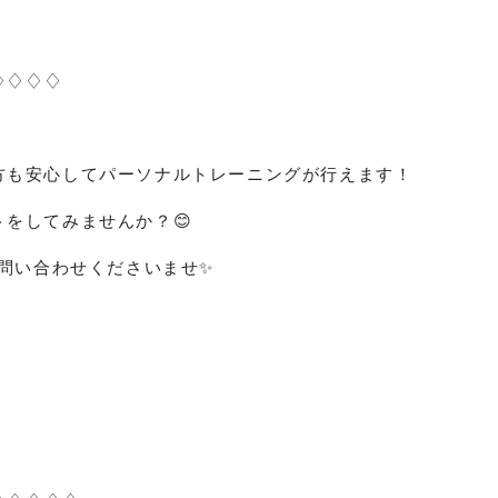
♢♢♢♢
方も安心してパーソナルトレーニングが行えます！
トをしてみませんか？
😊
問い合わせくださいませ
✨