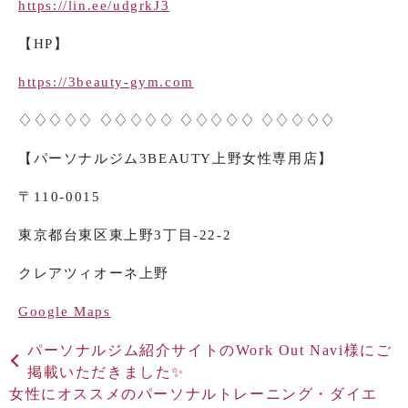
https://lin.ee/udgrkJ3
【
HP
】
https://3beauty-gym.com
♢♢♢♢♢ ♢♢♢♢♢ ♢♢♢♢♢ ♢♢♢♢♢
【パーソナルジム
3BEAUTY
上野女性専用店】
〒
110-0015
東京都台東区東上野
3
丁目
-22-2
クレアツィオーネ上野
Google Maps
パーソナルジム紹介サイトのWork Out Navi様にご
掲載いただきました✨
女性にオススメのパーソナルトレーニング・ダイエ