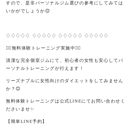
すので、是非パーソナルジム選びの参考にしてみては
いかがでしょうか😊
♢♢♢♢♢ ♢♢♢♢♢ ♢♢♢♢♢ ♢♢♢♢♢
🏋️‍♀️
無料体験トレーニング実施中
🏋️‍♀️
清潔な完全個室ジムにて、初心者の女性も安心してパ
ーソナルトレーニングが行えます！
リーズナブルに女性向けのダイエットをしてみません
か？
😊
無料体験トレーニングは公式
LINE
にてお問い合わせく
ださいませ
✨
【簡単
LINE
予約】