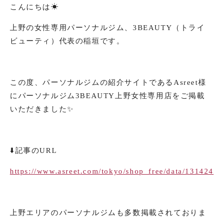
こんにちは☀︎
上野の女性専用パーソナルジム、3BEAUTY（トライ
ビューティ）代表の稲垣です。
この度、パーソナルジムの紹介サイトである
Asreet
様
にパーソナルジム3BEAUTY上野女性専用店をご掲載
いただきました✨
⬇️記事のURL
https://www.asreet.com/tokyo/shop_free/data/131424
上野エリアのパーソナルジムも多数掲載されておりま