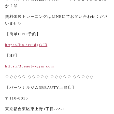
か？
😊
無料体験トレーニングは
LINE
にてお問い合わせくださ
いませ
✨
【簡単
LINE
予約】
https://lin.ee/udgrkJ3
【
HP
】
https://3beauty-gym.com
♢♢♢♢♢ ♢♢♢♢♢ ♢♢♢♢♢ ♢♢♢♢♢
【パーソナルジム
3BEAUTY
上野店】
〒
110-0015
東京都台東区東上野
3
丁目
-22-2