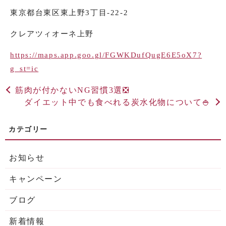
東京都台東区東上野
3
丁目
-22-2
クレアツィオーネ上野
https://maps.app.goo.gl/FGWKDufQugE6E5oX7?
g_st=ic
筋肉が付かないNG習慣3選❎
ダイエット中でも食べれる炭水化物について🍚
お知らせ
キャンペーン
ブログ
新着情報