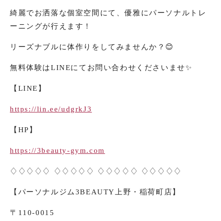
綺麗でお洒落な個室空間にて、優雅にパーソナルトレ
ーニングが行えます！
リーズナブルに体作りをしてみませんか？
😊
無料体験は
LINE
にてお問い合わせくださいませ
✨
【
LINE
】
https://lin.ee/udgrkJ3
【
HP
】
https://3beauty-gym.com
♢♢♢♢♢ ♢♢♢♢♢ ♢♢♢♢♢ ♢♢♢♢♢
【パーソナルジム
3BEAUTY
上野・稲荷町店】
〒
110-0015